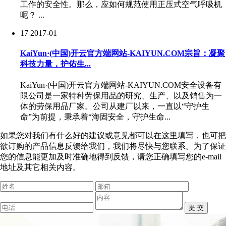
工作的安全性。那么，应如何规范使用正压式空气呼吸机
呢？ ...
17
2017-01
KaiYun·(中国)开云官方端网站-KAIYUN.COM宗旨：凝聚
科技力量，护佑生...
KaiYun·(中国)开云官方端网站-KAIYUN.COM安全设备有
限公司是一家特种劳保用品的研究、生产、以及销售为一
体的劳保用品厂家。公司从建厂以来，一直以“守护生
命”为前提，秉承着“海固安全，守护生命...
如果您对我们有什么好的建议或意见都可以在这里填写，也可把
欲订购的产品信息反馈给我们，我们将尽快与您联系。为了保证
您的信息能更加及时准确地得到反馈，请您正确填写您的e-mail
地址及其它相关内容。
提 交