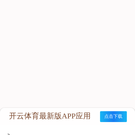
走进我们
企业荣誉