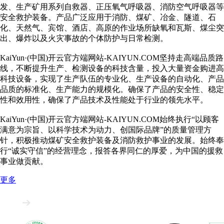
发、生产矿用系列自救器、正压氧气呼吸器、消防空气呼吸器等
安全救护装备。产品广泛应用于消防、煤矿、冶金、隧道、石
化、天然气、宾馆、酒店、高原的作业场所缺氧和瓦斯、煤尘突
出、爆炸以及火灾事故的个体防护与日常检测。
KaiYun·(中国)开云官方端网站-KAIYUN.COM坚持走高端品质路
线，不断提升生产、检测设备的科技含量，投入大量资金购进高
科技设备，实现了生产队伍的专业化、生产设备的自动化、产品
品质的标准化、生产能力的规模化。确保了产品的安全性、稳定
性和效用性，确保了产品技术及性能处于行业的领先水平。
KaiYun·(中国)开云官方端网站-KAIYUN.COM始终执行“以顾客
满意为宗旨、以科学技术为动力、创国际品牌”的质量管理方
针，积极推动煤矿安全救护装备及消防救护事业的发展。始终奉
行“诚实守信”的经营理念，报答各界同仁的厚爱，为中国的援救
事业做贡献。
更多