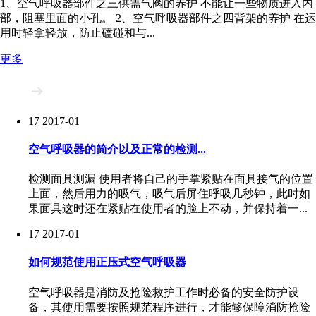
1、空气呼吸器部件之三供需气阀的养护 不能让一些物质进入内
部，阻塞里面的小孔。 2、空气呼吸器部件之四背架的养护 在运
用时轻拿轻放，防止磕碰和与...
更多
17
2017-01
空气呼吸器的简介以及正常的检测...
检测面具测漏 使用者将自己的手掌紧贴在面具接气的位置
上面，然后用力的吸气，吸气后屏住呼吸几秒钟，此时如
果面具这时还在紧贴在使用者的脸上不动，并保持着一...
17
2017-01
如何规范使用正压式空气呼吸器
空气呼吸器是消防及抢险救护工作时必备的安全防护设
备，其使用需要按照规范程序进行，才能够保障消防抢险