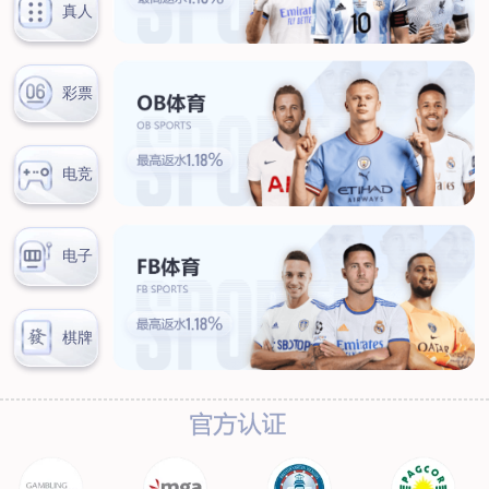
防化服
新闻中心
公司新闻
行业新闻
客户服务
营销网络
售后服务
联系我们
联系方式
在线留言