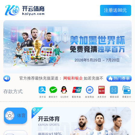
主菜单
走进我们
产品中心
新闻中心
客户服务
联系我们
走进我们
公司简介
企业荣誉
企业形象
产品中心
空气呼吸器
氧气呼吸器
自救器
校验仪
充气泵
苏生器
防化服